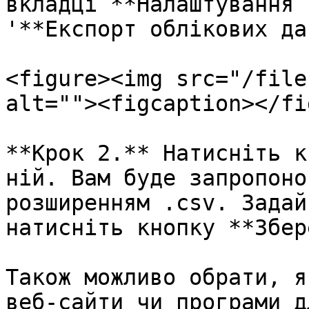
вкладці **Налаштування 
'**Експорт облікових да
<figure><img src="/file
alt=""><figcaption></fi
**Крок 2.** Натисніть к
ній. Вам буде запропоно
розширенням .csv. Задай
натисніть кнопку **Збер
Також можливо обрати, я
веб-сайти чи програми д